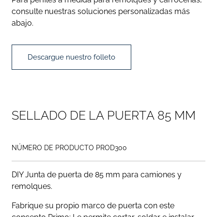
consulte nuestras soluciones personalizadas más
abajo.
Descargue nuestro folleto
S
E
L
L
A
D
O
D
E
L
A
P
U
E
R
T
A
8
5
M
M
NÚMERO DE PRODUCTO PROD300
DIY Junta de puerta de 85 mm para camiones y
remolques.
Fabrique su propio marco de puerta con este