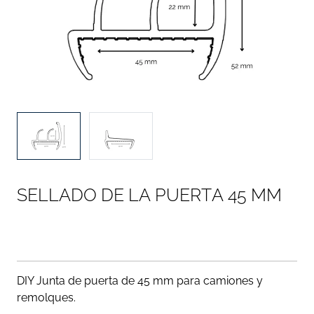
S
E
L
L
A
D
O
D
E
L
A
P
U
E
R
T
A
4
5
M
M
DIY Junta de puerta de 45 mm para camiones y
remolques.