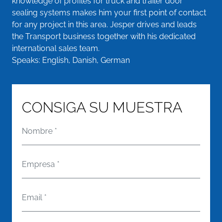
knowledge of profiles for truck and trailer door
sealing systems makes him your first point of contact
for any project in this area. Jesper drives and leads
the Transport business together with his dedicated
international sales team.
Speaks: English, Danish, German
CONSIGA SU MUESTRA
Nombre
*
Empresa
*
Email
*