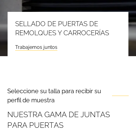
SELLADO DE PUERTAS DE
REMOLQUES Y CARROCERÍAS
Trabajemos juntos
Seleccione su talla para recibir su
perfil de muestra
N
U
E
S
T
R
A
G
A
M
A
D
E
J
U
N
T
A
S
P
A
R
A
P
U
E
R
T
A
S