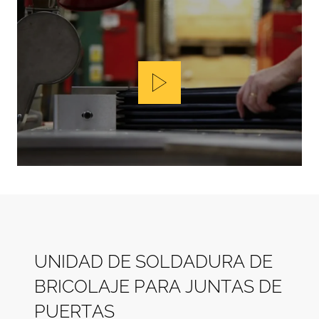
Play
U
N
I
D
A
D
D
E
S
O
L
D
A
D
U
R
A
D
E
B
R
I
C
O
L
A
J
E
P
A
R
A
J
U
N
T
A
S
D
E
P
U
E
R
T
A
S