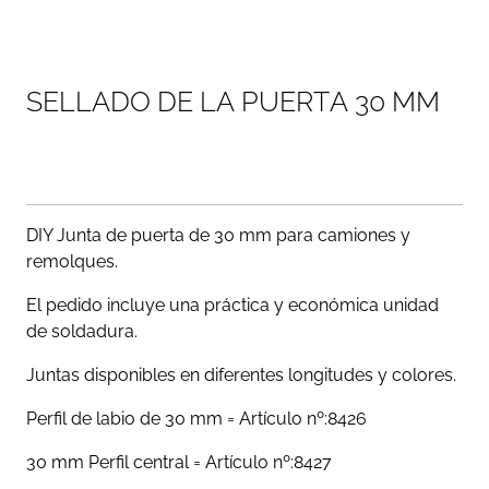
S
E
L
L
A
D
O
D
E
L
A
P
U
E
R
T
A
3
0
M
M
DIY Junta de puerta de 30 mm para camiones y
remolques.
El pedido incluye una práctica y económica unidad
de soldadura.
Juntas disponibles en diferentes longitudes y colores.
Perfil de labio de 30 mm = Artículo nº:8426
30 mm Perfil central = Artículo nº:8427