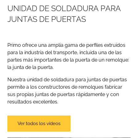
U
N
I
D
A
D
D
E
S
O
L
D
A
D
U
R
A
P
A
R
A
J
U
N
T
A
S
D
E
P
U
E
R
T
A
S
Primo ofrece una amplia gama de perfiles extruidos
para la industria del transporte, incluida una de las
partes más importantes de la puerta de un remolque:
la junta de la puerta.
Nuestra unidad de soldadura para juntas de puertas
permite a los constructores de remolques fabricar
sus propias juntas de puertas rápidamente y con
resultados excelentes.
Ver todos los vídeos