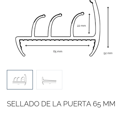
S
E
L
L
A
D
O
D
E
L
A
P
U
E
R
T
A
6
5
M
M