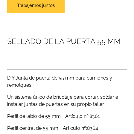
Trabajemos juntos
S
E
L
L
A
D
O
D
E
L
A
P
U
E
R
T
A
5
5
M
M
DIY Junta de puerta de 55 mm para camiones y
remolques.
Un sistema único de bricolaje para cortar, soldar e
instalar juntas de puertas en su propio taller.
Perfil de labio de 55 mm = Artículo nº:8361
Perfil central de 55 mm = Artículo nº:8364