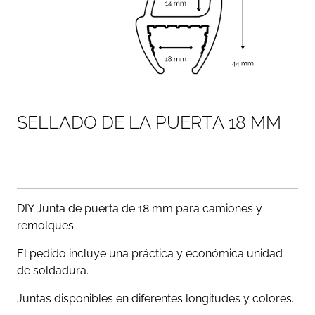
S
E
L
L
A
D
O
D
E
L
A
P
U
E
R
T
A
1
8
M
M
DIY Junta de puerta de 18 mm para camiones y
remolques.
El pedido incluye una práctica y económica unidad
de soldadura.
Juntas disponibles en diferentes longitudes y colores.