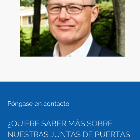
Póngase en contacto
¿
Q
U
I
E
R
E
S
A
B
E
R
M
Á
S
S
O
B
R
E
N
U
E
S
T
R
A
S
J
U
N
T
A
S
D
E
P
U
E
R
T
A
S