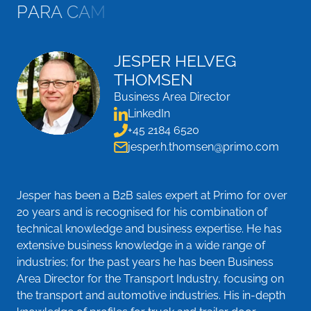
P
A
R
A
C
A
M
I
O
N
E
S
Y
R
E
M
O
L
Q
U
E
S
?
JESPER HELVEG
THOMSEN
Business Area Director
LinkedIn
+45 2184 6520
jesper.h.thomsen@primo.com
Jesper has been a B2B sales expert at Primo for over
20 years and is recognised for his combination of
technical knowledge and business expertise. He has
extensive business knowledge in a wide range of
industries; for the past years he has been Business
Area Director for the Transport Industry, focusing on
the transport and automotive industries. His in-depth