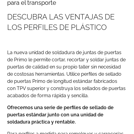
para el transporte
D
E
S
C
U
B
R
A
L
A
S
V
E
N
T
A
J
A
S
D
E
L
O
S
P
E
R
F
I
L
E
S
D
E
P
L
Á
S
T
I
C
O
La nueva unidad de soldadura de juntas de puertas
de Primo le permite cortar, recortar y soldar juntas de
puertas de calidad en su propio taller sin necesidad
de costosas herramientas. Utilice perfiles de sellado
de puertas Primo de longitud estándar fabricados
con TPV superior y construya los sellados de puertas
acabados de forma rápida y sencilla.
Ofrecemos una serie de perfiles de sellado de
puertas estándar junto con una unidad de
soldadura práctica y rentable.
Para perfiles a medida para remolques y carrocerías,